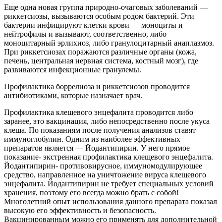
Еще одна новая группа природно-очаговых заболеваний —
риккетсиозы, вызываются особым родом бактерий. Эти
бактерии инфицируют клетки крови — моноциты и
нейтрофилы и вызывают, соответственно, либо
моноцитарный эрлихиоз, либо гранулоцитарный анаплазмоз.
При риккетсиозах поражаются различные органы (кожа,
печень, центральная нервная система, костный мозг), где
развиваются инфекционные гранулемы.
Профилактика боррелиоза и риккетсиозов проводится
антибиотиками, которые назначает врач.
Профилактика клещевого энцефалита проводится либо
заранее, это вакцинация, либо непосредственно после укуса
клеща. По показаниям после получения анализов ставят
иммуноглобулин. Одним из наиболее эффективных
препаратов является — Йодантипирин. У него прямое
показание- экстренная профилактика клещевого энцефалита.
Йодантипирин- противовирусное, иммуномодулирующее
средство, направленное на уничтожение вируса клещевого
энцефалита. Йодантипирин не требует специальных условий
хранения, поэтому его всегда можно брать с собой!
Многолетний опыт использования данного препарата показал
высокую его эффективность и безопасность.
Вакцинированным можно его применять для дополнительной